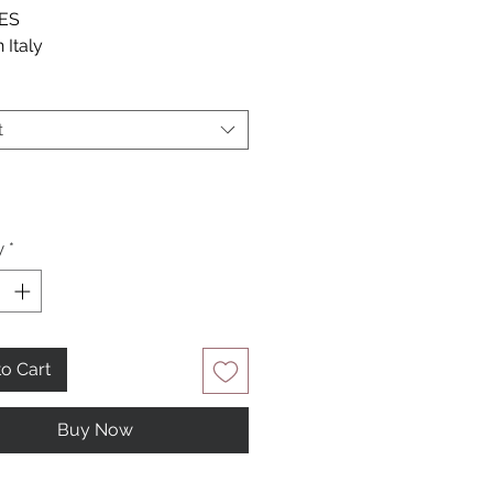
ES
 Italy
t
*
y
*
o Cart
Buy Now