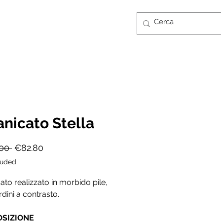
Log In
CONTATTI
GUIDA TAGLIE
FT CARD
nicato Stella
Regular
Sale
00 
€82.80
Price
Price
luded
to realizzato in morbido pile,
dini a contrasto.
SIZIONE