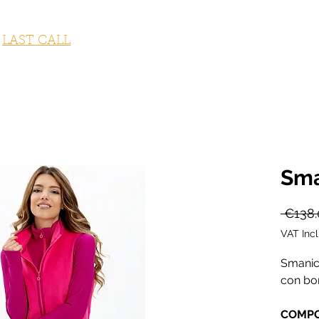
STUMI DA BAGNO
ABBIGLIAMENTO
ACCESSORI
OUTLET
LAST CALL
FITNESS COLLECTION
GI
Sma
 €138.
VAT Inc
Smanica
con bor
COMPO