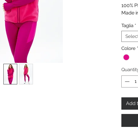
100% P
Made in
Taglia
*
Selec
Colore
Quantit
Add t