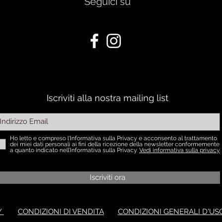
Seguici su
Iscriviti alla nostra mailing list
Ho letto e compreso l'Informativa sulla Privacy e acconsento al trattamento
dei miei dati personali ai fini della ricezione della newsletter conformemente
a quanto indicato nell’Informativa sulla Privacy.
Vedi informativa sulla privacy
Iscriviti ora
Y
CONDIZIONI DI VENDITA
CONDIZIONI GENERALI D'US