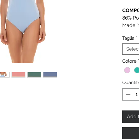
COMPO
86% Po
Made in
Taglia
*
Selec
Colore
Quantit
Add t