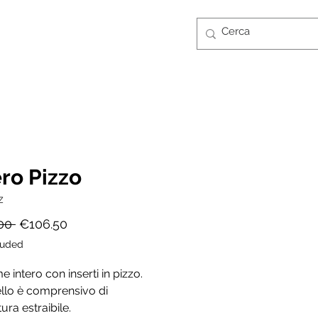
Log In
CONTATTI
GUIDA TAGLIE
FT CARD
ero Pizzo
Z
Regular
Sale
00 
€106.50
Price
Price
luded
 intero con inserti in pizzo.
llo è comprensivo di
ura estraibile.