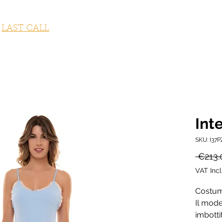
STUMI DA BAGNO
ABBIGLIAMENTO
ACCESSORI
OUTLET
LAST CALL
FITNESS COLLECTION
GI
Int
SKU: I37P
 €213.
VAT Inc
Costume
Il mode
imbottit