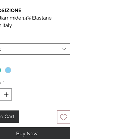
SIZIONE
liammide 14% Elastane
 Italy
t
*
y
*
o Cart
Buy Now