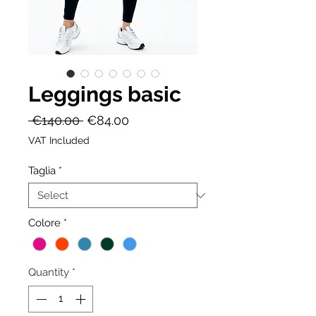
Leggings basic
Regular
Sale
 €140.00 
€84.00
Price
Price
VAT Included
Taglia
*
Colore
*
Quantity
*