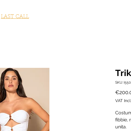
STUMI DA BAGNO
ABBIGLIAMENTO
ACCESSORI
OUTLET
LAST CALL
FITNESS COLLECTION
GI
Trik
SKU: I55
€200.
VAT Inc
Costume
fibbie, 
unita.