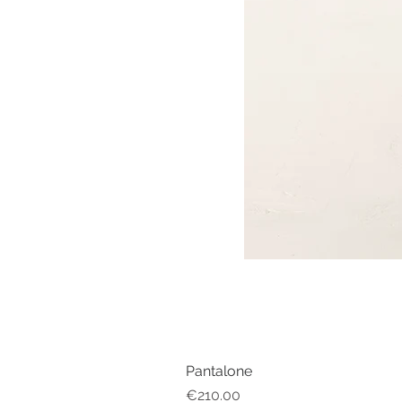
Pantalone
Price
€210.00