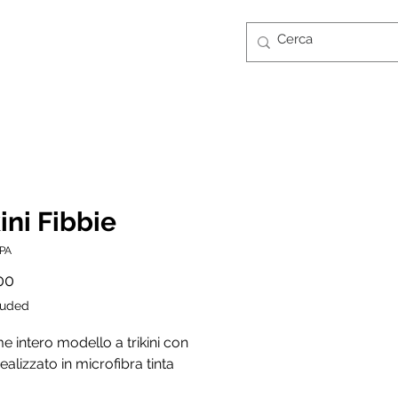
Log In
CONTATTI
GUIDA TAGLIE
FT CARD
ini Fibbie
0PA
Price
00
luded
 intero modello a trikini con
realizzato in microfibra tinta