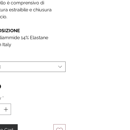
llo è comprensivo di
tura estraibile e chiusura
cio.
SIZIONE
liammide 14% Elastane
 Italy
t
*
y
*
o Cart