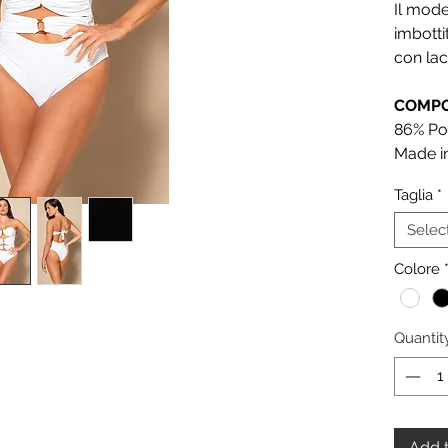
Il mode
imbotti
con lac
COMPO
86% Po
Made in
Taglia
*
Selec
Colore
Quantit
Add t