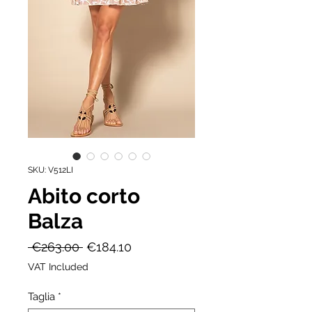
SKU: V512LI
Abito corto
Balza
Regular
Sale
 €263.00 
€184.10
Price
Price
VAT Included
Taglia
*