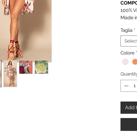
COMPO
100% V
Made in
Taglia
*
Selec
Colore
Quantit
Add t