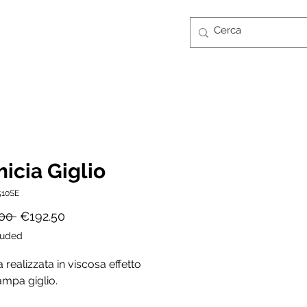
Log In
CONTATTI
GUIDA TAGLIE
FT CARD
icia Giglio
510SE
Regular
Sale
00 
€192.50
Price
Price
luded
 realizzata in viscosa effetto
ampa giglio.