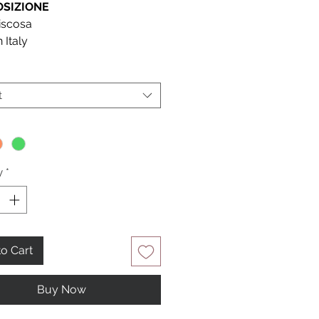
SIZIONE
iscosa
 Italy
t
*
y
*
o Cart
Buy Now