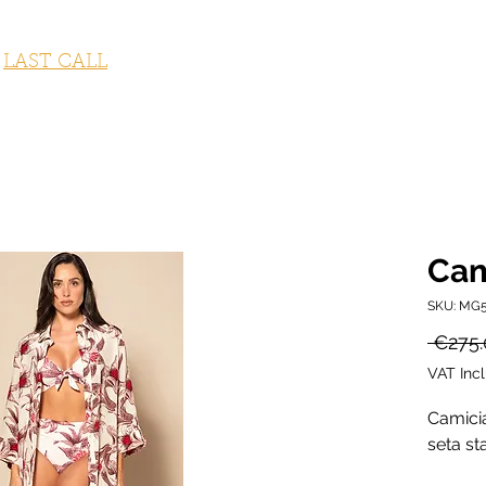
STUMI DA BAGNO
ABBIGLIAMENTO
ACCESSORI
OUTLET
LAST CALL
FITNESS COLLECTION
GI
Cam
SKU: MG
 €275.
VAT Inc
Camicia
seta st