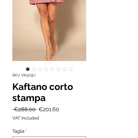
SKU: VK503LI
Kaftano corto
stampa
Regular
Sale
 €288.00 
€201.60
Price
Price
VAT Included
Taglia
*