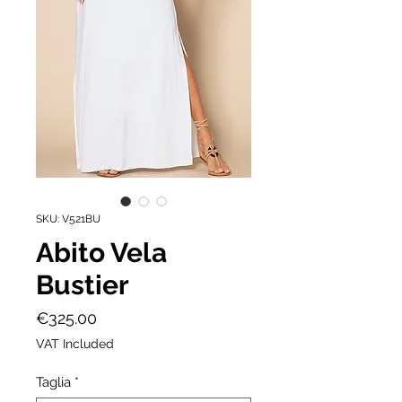
SKU: V521BU
Abito Vela
Bustier
Price
€325.00
VAT Included
Taglia
*