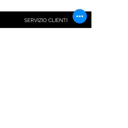
SERVIZIO CLIENTI
GUIDA TAGLIE
Resi
Scarica modulo di reso
Spedizione
Metodi di Pagamento
Diritto di Reso
Seguici su
CONTATTI
Via Flaminia 854
00191 Roma (Italy)
shop@iuritamennoia.com