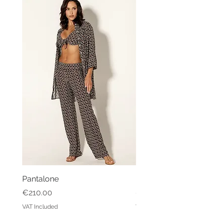
Pantalone
Kaftano Angelo
Price
Price
€210.00
€213.00
VAT Included
VAT Included