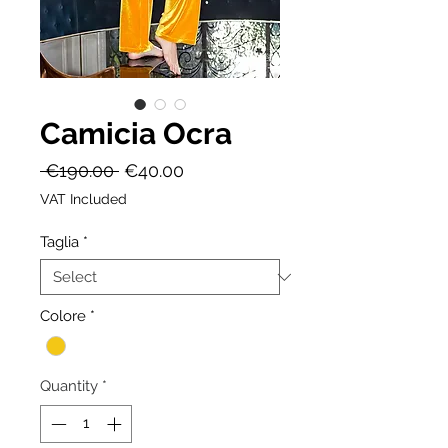
Camicia Ocra
Regular
Sale
 €190.00 
€40.00
Price
Price
VAT Included
Taglia
*
Colore
*
Quantity
*