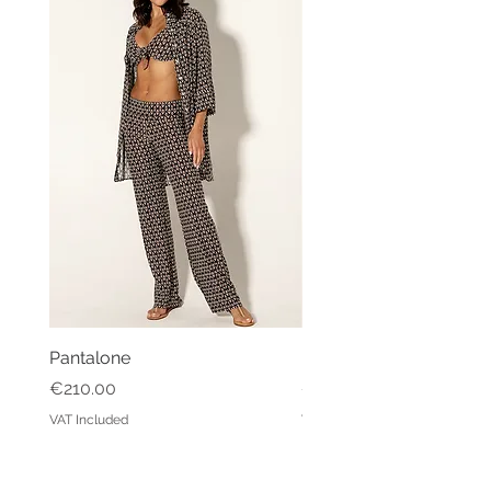
Pantalone
Kaftano Angelo
Price
Price
€210.00
€213.00
VAT Included
VAT Included