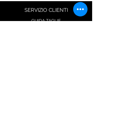
SERVIZIO CLIENTI
GUIDA TAGLIE
Resi
Scarica modulo di reso
Spedizione
Metodi di Pagamento
Diritto di Reso
Seguici su
CONTATTI
Via Flaminia 854
00191 Roma (Italy)
shop@iuritamennoia.com
Tel:
+39 06.40043012
Lunedì al Venerdì dalle 9.30 alle 18.30