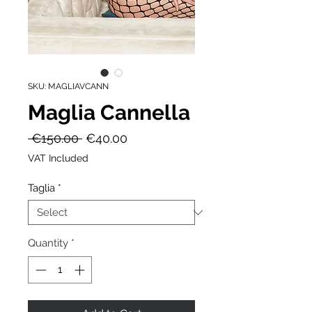
SKU: MAGLIAVCANN
Maglia Cannella
Regular
Sale
 €150.00 
€40.00
Price
Price
VAT Included
Taglia
*
Quantity
*