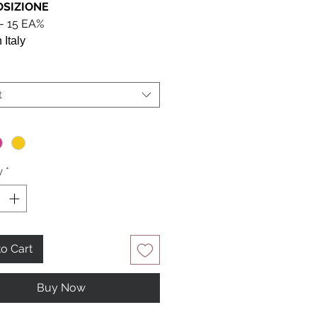
SIZIONE
- 15 EA%
 Italy
t
*
y
*
o Cart
Buy Now