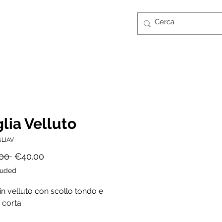
Log In
CONTATTI
GUIDA TAGLIE
FT CARD
lia Velluto
GLIAV
Regular
Sale
00 
€40.00
Price
Price
luded
in velluto con scollo tondo e
corta.