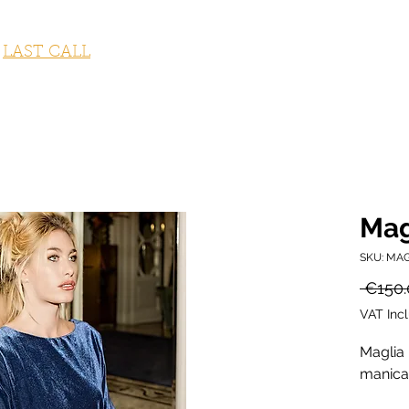
STUMI DA BAGNO
ABBIGLIAMENTO
ACCESSORI
OUTLET
LAST CALL
FITNESS COLLECTION
GI
Mag
SKU: MA
 €150.
VAT Inc
Maglia 
manica 