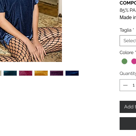
COMPO
85% PA
Made in
Taglia
*
Selec
Colore
Quantit
Add t