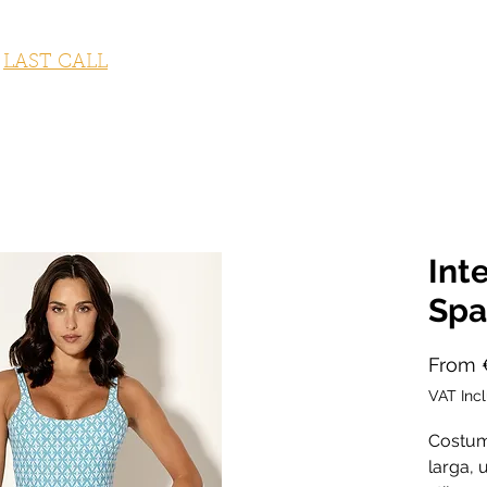
STUMI DA BAGNO
ABBIGLIAMENTO
ACCESSORI
OUTLET
LAST CALL
FITNESS COLLECTION
GI
Int
Spa
From
VAT Inc
Costum
larga, 