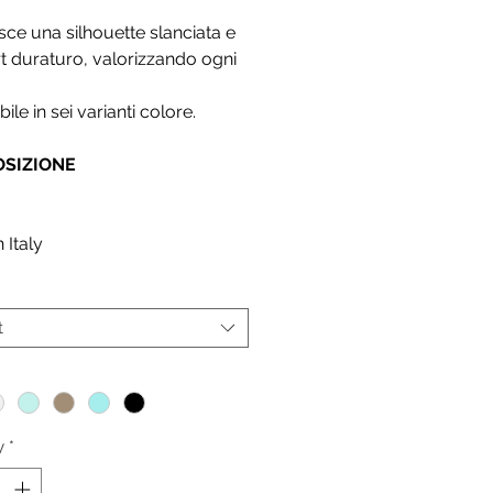
sce una silhouette slanciata e
 duraturo, valorizzando ogni
ile in sei varianti colore.
SIZIONE
A
 Italy
t
*
y
*