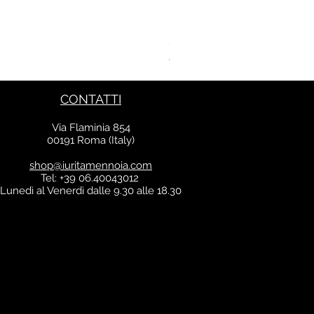
Kaftano Angelo
Price
€213.00
VAT Included
CONTATTI
Via Flaminia 854
00191 Roma (Italy)
shop@iuritamennoia.com
Tel: +39 06.40043012
Lunedì al Venerdì dalle 9.30 alle 18.30