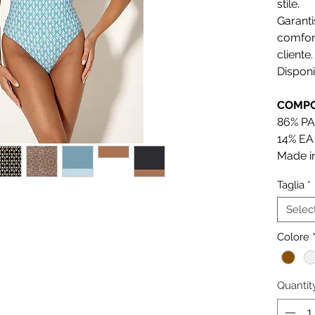
stile.
Garanti
comfort
cliente.
Disponib
COMPO
86% P
14% EA
Made in
Taglia
*
Selec
Colore
Quantit