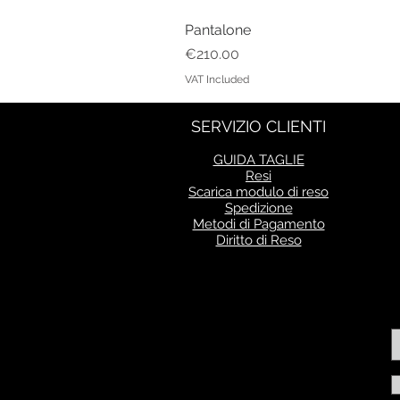
Pantalone
Price
€210.00
VAT Included
SERVIZIO CLIENTI
GUIDA TAGLIE
Resi
Scarica modulo di reso
Spedizione
Metodi di Pagamento
Diritto di Reso