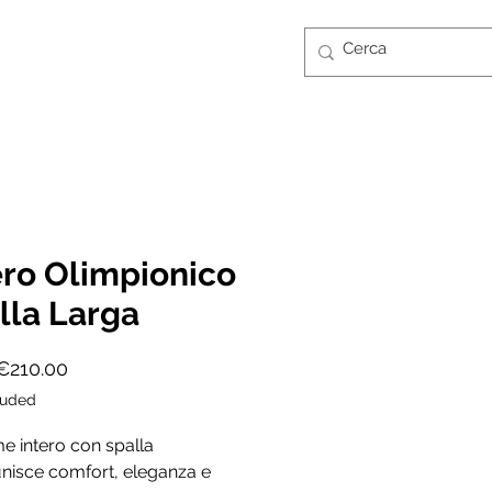
Log In
CONTATTI
GUIDA TAGLIE
FT CARD
ero Olimpionico
lla Larga
Sale
€210.00
Price
luded
e intero con spalla
unisce comfort, eleganza e