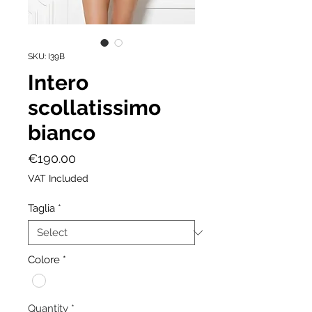
SKU: I39B
Intero
scollatissimo
bianco
Price
€190.00
VAT Included
Taglia
*
Colore
*
Quantity
*