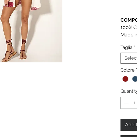
COMPO
100% 
Made in
Taglia
*
Selec
Colore
Quantit
Add t