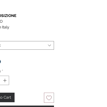
SIZIONE
CO
 Italy
t
*
y
*
o Cart