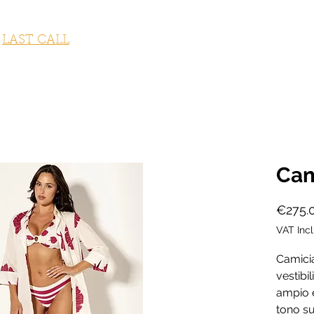
STUMI DA BAGNO
ABBIGLIAMENTO
ACCESSORI
OUTLET
LAST CALL
FITNESS COLLECTION
GI
Cam
€275.
VAT Inc
Camicia
vestibil
ampio e
tono su