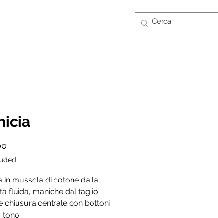
Log In
CONTATTI
GUIDA TAGLIE
FT CARD
icia
Price
00
luded
 in mussola di cotone dalla
ità fluida, maniche dal taglio
 chiusura centrale con bottoni
 tono.